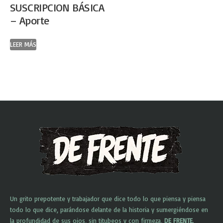
SUSCRIPCION BÁSICA
– Aporte
LEER MÁS
Un grito prepotente y trabajador que dice todo lo que piensa y piensa
todo lo que dice, parándose delante de la historia y sumergiéndose en
la profundidad de sus ojos, sin titubeos y con firmeza,
DE FRENTE
.