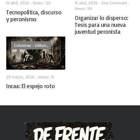
15 abril, 2026
•
Views: 123
15 abril, 2026
• One Comment
•
Views: 154
Tecnopolítica, discurso
Organizar lo disperso:
y peronismo
Tesis para una nueva
juventud peronista
Columnas
•
Editoriales
20 marzo, 2026
•
Views: 14
Incaa: El espejo roto