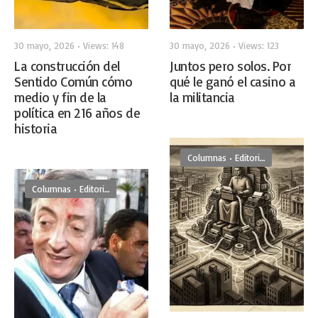
30 mayo, 2026
•
Views: 148
30 mayo, 2026
•
Views: 123
La construcción del
Juntos pero solos. Por
Sentido Común cómo
qué le ganó el casino a
medio y fin de la
la militancia
política en 216 años de
historia
Columnas
•
Editoriales
Columnas
•
Editoriales