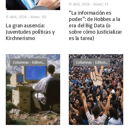
15 abril, 2026
•
Views: 53
“La información es
15 abril, 2026
•
Views: 101
poder”: de Hobbes a la
La gran ausencia:
era del Big Data (o
Juventudes políticas y
sobre cómo Justicializar
Kirchnerismo
es la tarea)
Columnas
•
Editoriales
Columnas
•
Editoriales