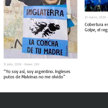
25 marzo, 2026
Cobertura es
Golpe, el re
15 julio, 2026
•
Views: 220
“Yo soy así, soy argentino. Ingleses
putos de Malvinas no me olvido”