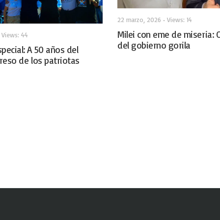
22 marzo, 2026
•
Views: 14
Milei con eme de miseria:
•
Views: 44
del gobierno gorila
pecial: A 50 años del
greso de los patriotas