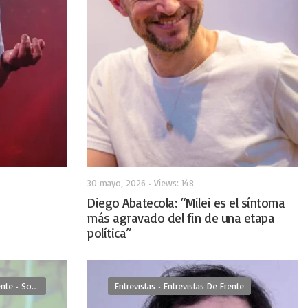
30 mayo, 2026
•
Views: 148
Diego Abatecola: “Milei es el síntoma
más agravado del fin de una etapa
política”
ente
•
Sociedad
Entrevistas
•
Entrevistas De Frente