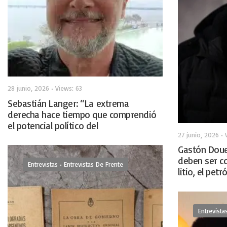
28 junio, 2026
•
Views: 63
Sebastián Langer: “La extrema
derecha hace tiempo que comprendió
el potencial político del
27 junio, 2026
•
tecnofeudalismo y decidió jugar ese
partido”.
Gastón Doue
deben ser c
Entrevistas
•
Entrevistas De Frente
litio, el pet
Entrevista