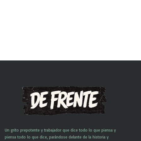
Un grito prepotente y trabajador que dice todo lo que piensa y
piensa todo lo que dice, parándose delante de la historia y