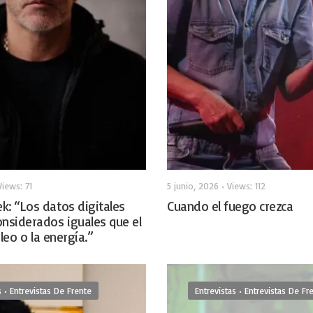
Views: 71
5 junio, 2026
•
Views: 112
k: “Los datos digitales
Cuando el fuego crezca
onsiderados iguales que el
róleo o la energía.”
s
•
Entrevistas De Frente
Entrevistas
•
Entrevistas De Fr