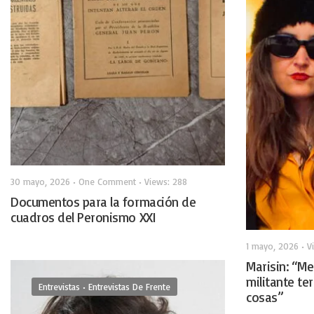
30 mayo, 2026
• One Comment
•
Views: 288
Documentos para la formación de
cuadros del Peronismo XXI
1 mayo, 2026
•
V
Marisin: “M
militante ter
Entrevistas
•
Entrevistas De Frente
cosas”