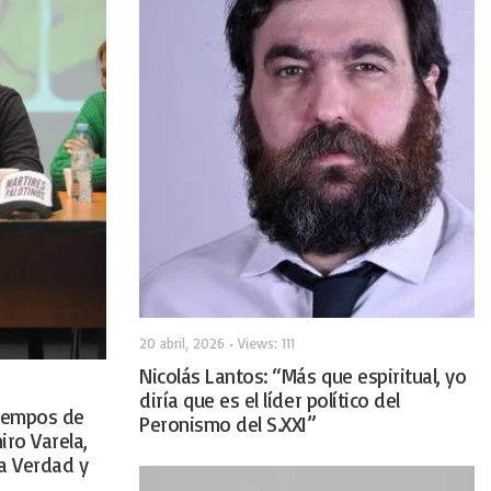
20 abril, 2026
•
Views: 111
Nicolás Lantos: “Más que espiritual, yo
diría que es el líder político del
tiempos de
Peronismo del S.XXI”
iro Varela,
la Verdad y