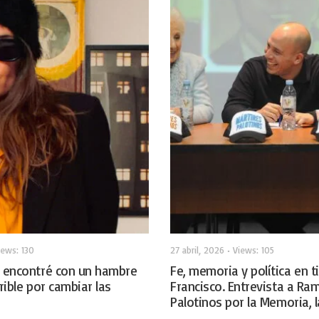
iews: 130
27 abril, 2026
•
Views: 105
e encontré con un hambre
Fe, memoria y política en 
rible por cambiar las
Francisco. Entrevista a Ram
Palotinos por la Memoria, 
la Justicia