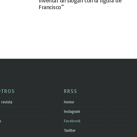
inventar un slogan con la figura de
Francisco”
OTROS
RRSS
 revista
Home
Instagram
o
Facebook
Twitter