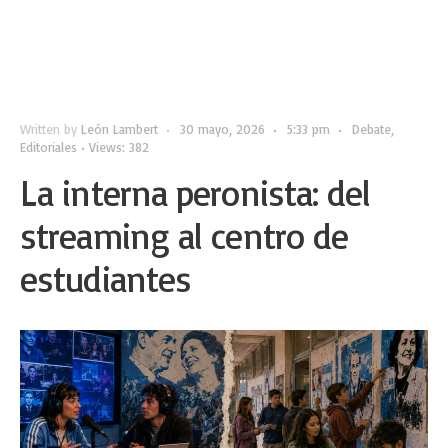
Written by
León Lambert
•
30 mayo, 2026
•
5:33 pm
•
Debate
,
Editoriales
•
Views: 382
La interna peronista: del
streaming al centro de
estudiantes