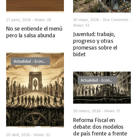
27 junio, 2026
•
Views: 26
30 mayo, 2026
• One Comment
•
Views: 43
No se entiende el menú
Juventud: trabajo,
pero la salsa abunda
progreso y otras
promesas sobre el
bidet
Actualidad
•
Economía
Actualidad
•
Economía
20 marzo, 2026
•
Views: 37
Reforma Fiscal en
debate: dos modelos
de país frente a frente
20 abril, 2026
•
Views: 22