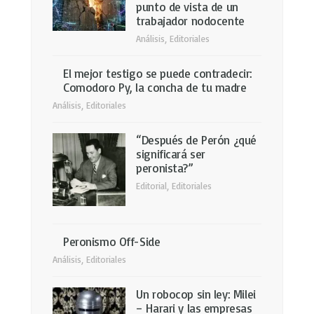
punto de vista de un
trabajador nodocente
Análisis
,
Editoriales
El mejor testigo se puede contradecir:
Comodoro Py, la concha de tu madre
Análisis
,
Editoriales
“Después de Perón ¿qué
significará ser
peronista?”
Editorial
,
Editoriales
Peronismo Off-Side
Análisis
,
Editoriales
Un robocop sin ley: Milei
– Harari y las empresas