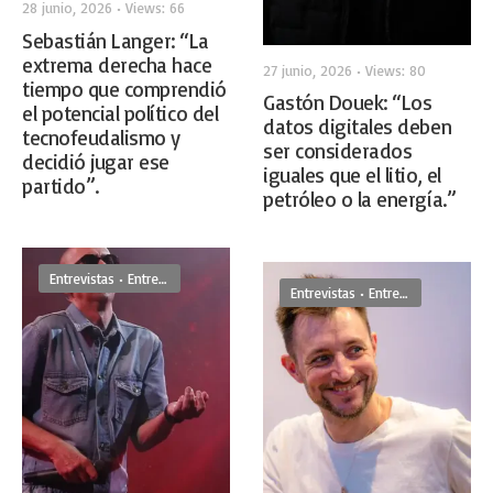
28 junio, 2026
•
Views: 66
Sebastián Langer: “La
extrema derecha hace
27 junio, 2026
•
Views: 80
tiempo que comprendió
Gastón Douek: “Los
el potencial político del
datos digitales deben
tecnofeudalismo y
ser considerados
decidió jugar ese
iguales que el litio, el
partido”.
petróleo o la energía.”
Entrevistas
•
Entrevistas De Frente
Entrevistas
•
Entrevistas De Frente