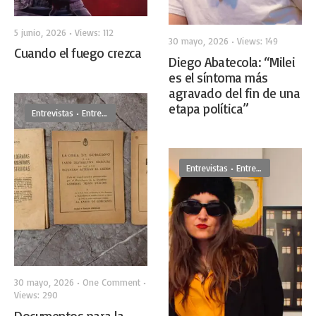
5 junio, 2026
•
Views: 112
30 mayo, 2026
•
Views: 149
Cuando el fuego crezca
Diego Abatecola: “Milei
es el síntoma más
agravado del fin de una
etapa política”
Entrevistas
•
Entrevistas De Frente
Entrevistas
•
Entrevistas De Frente
30 mayo, 2026
• One Comment
•
Views: 290