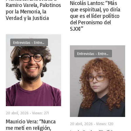
Nicolás Lantos: “Más
Ramiro Varela, Palotinos
que espiritual, yo diría
por la Memoria, la
que es el líder político
Verdad y la Justicia
del Peronismo del
S.XXI”
Entrevistas
•
Entrevistas De Frente
Entrevistas
•
Entrevistas De Frente
20 abril, 2026
•
Views: 271
Mauricio Vera: “Nunca
20 abril, 2026
•
Views: 120
me metí en religión,