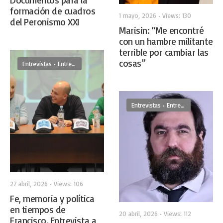
Documentos para la
formación de cuadros
1 mayo, 2026
•
Views: 130
del Peronismo XXI
Marisin: “Me encontré
con un hambre militante
terrible por cambiar las
cosas”
Entrevistas
•
Entrevistas De Frente
•
Sociedad
Entrevistas
•
Entrevistas De Frente
27 abril, 2026
•
Views: 106
Fe, memoria y política
en tiempos de
20 abril, 2026
•
Views: 112
Francisco. Entrevista a