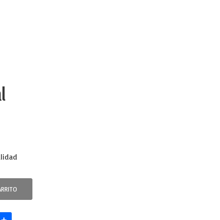
l
lidad
ARRITO