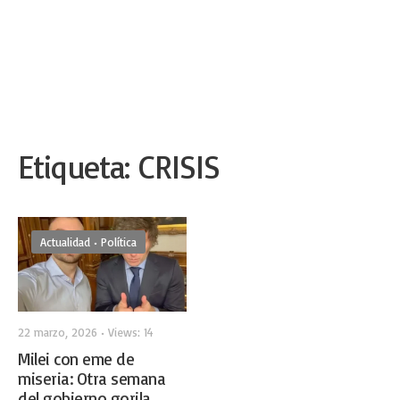
Etiqueta:
CRISIS
Actualidad
•
Política
22 marzo, 2026
•
Views: 14
Milei con eme de
miseria: Otra semana
del gobierno gorila