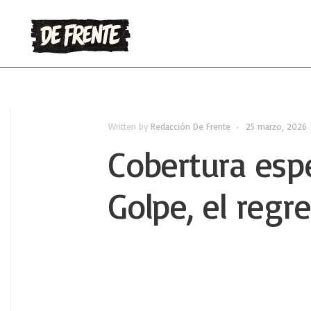
Written by
Redacción De Frente
•
25 marzo, 2026
Cobertura espe
Golpe, el regr