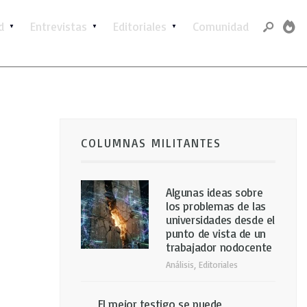
d
Entrevistas
Editoriales
Comunidad
COLUMNAS MILITANTES
Algunas ideas sobre
los problemas de las
universidades desde el
punto de vista de un
trabajador nodocente
Análisis
,
Editoriales
El mejor testigo se puede