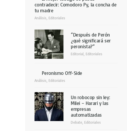
contradecir: Comodoro Py, la concha de
tu madre
Análisis
,
Editoriales
“Después de Perón
¿qué significará ser
peronista?”
Editorial
,
Editoriales
Peronismo Off-Side
Análisis
,
Editoriales
Un robocop sin ley:
Milei – Harari y las
empresas
automatizadas
Debate
,
Editoriales