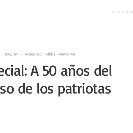
Actualida
•
11:42 am
•
Actualidad
,
Política
•
Views: 44
cial: A 50 años del
eso de los patriotas