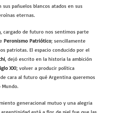
n sus pañuelos blancos atados en sus
eroínas eternas.
, cargado de futuro nos sentimos parte
de
Peronismo Patriótico
; sencillamente
s patriotas. El espacio conducido por el
chi
, dejó escrito en la historia la ambición
iglo XXI
; volver a producir política
 de cara al futuro qué Argentina queremos
vo Mundo.
miento generacional mutuo y una alegria
rgentinidad está a flor de piel fue que las