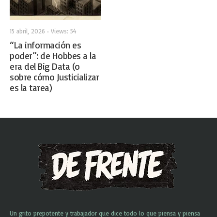
15 abril, 2026
•
Views: 54
“La información es
poder”: de Hobbes a la
era del Big Data (o
sobre cómo Justicializar
es la tarea)
Un grito prepotente y trabajador que dice todo lo que piensa y piensa