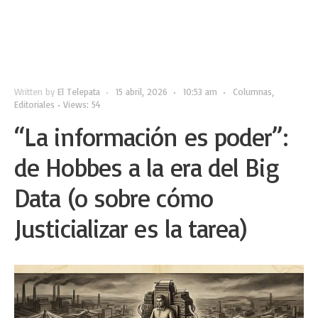
Written by
El Telepata
•
15 abril, 2026
•
10:53 am
•
Columnas
,
Editoriales
•
Views: 54
“La información es poder”:
de Hobbes a la era del Big
Data (o sobre cómo
Justicializar es la tarea)