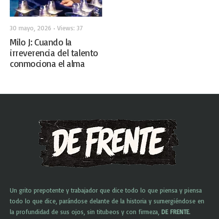
30 mayo, 2026
•
Views: 37
Milo J: Cuando la
irreverencia del talento
conmociona el alma
Un grito prepotente y trabajador que dice todo lo que piensa y piensa
todo lo que dice, parándose delante de la historia y sumergiéndose en
la profundidad de sus ojos, sin titubeos y con firmeza,
DE FRENTE
.