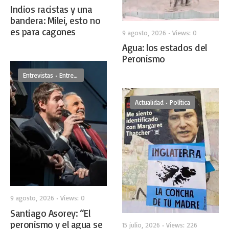
Indios racistas y una
bandera: Milei, esto no
es para cagones
9 agosto, 2026
•
Views: 0
Agua: los estados del
Peronismo
Entrevistas
•
Entrevistas De Frente
Actualidad
•
Política
9 agosto, 2026
•
Views: 0
Santiago Asorey: “El
peronismo y el agua se
15 julio, 2026
•
Views: 226