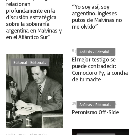
relacionan
“Yo soy así, soy
profundamente en la
argentino. Ingleses
discusión estratégica
putos de Malvinas no
sobre la soberanía
me olvido”
argentina en Malvinas y
en el Atlántico Sur”
9 julio, 2026
•
Views: 56
Análisis
•
Editoriales
El mejor testigo se
Editorial
•
Editoriales
puede contradecir:
Comodoro Py, la concha
de tu madre
28 junio, 2026
•
Views: 62
Análisis
•
Editoriales
Peronismo Off-Side