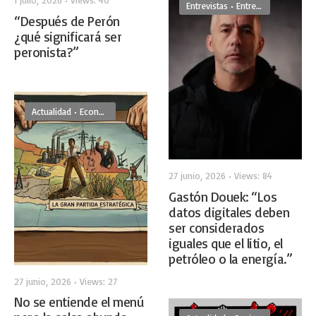
1 julio, 2026
•
Views: 40
Entrevistas
•
Entrevistas De Frente
“Después de Perón
¿qué significará ser
peronista?”
Actualidad
•
Economía
27 junio, 2026
•
Views: 84
Gastón Douek: “Los
datos digitales deben
ser considerados
iguales que el litio, el
petróleo o la energía.”
27 junio, 2026
•
Views: 27
No se entiende el menú