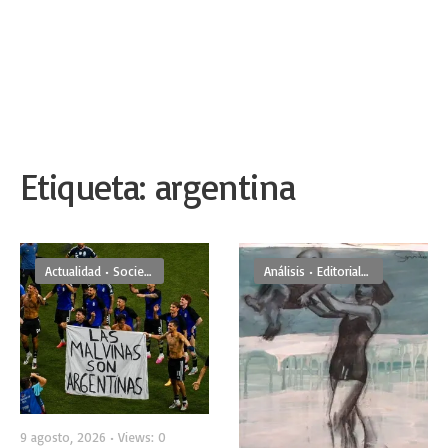
Etiqueta:
argentina
Actualidad
•
Sociedad
Análisis
•
Editoriales
9 agosto, 2026
•
Views: 0