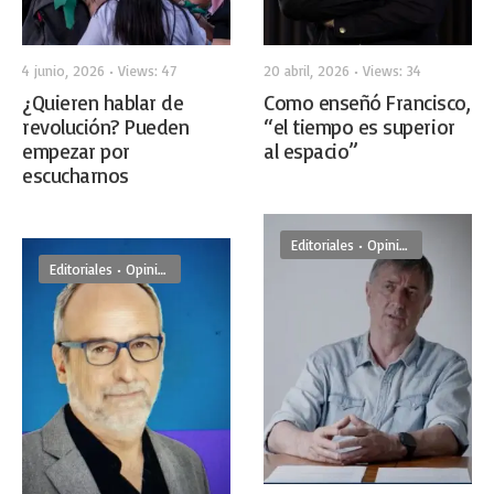
4 junio, 2026
•
Views: 47
20 abril, 2026
•
Views: 34
¿Quieren hablar de
Como enseñó Francisco,
revolución? Pueden
“el tiempo es superior
empezar por
al espacio”
escucharnos
Editoriales
•
Opinion
Editoriales
•
Opinion