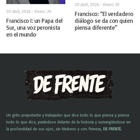
20 abril, 2026
•
Views: 95
20 abril, 2026
•
Views: 24
Francisco: “El verdadero
Francisco I: un Papa del
diálogo se da con quien
Sur, una voz peronista
piensa diferente”
en el mundo
Un grito prepotente y trabajador que dice todo lo que piensa y piensa
todo lo que dice, parándose delante de la historia y sumergiéndose en
la profundidad de sus ojos, sin titubeos y con firmeza,
DE FRENTE
.