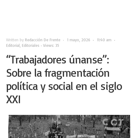
Written by
Redacción De Frente
•
1 mayo, 2026
•
11:40 am
•
Editorial
,
Editoriales
•
Views: 35
“Trabajadores únanse”:
Sobre la fragmentación
política y social en el siglo
XXI