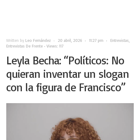
Written by
Leo Fernández
•
20 abril, 2026
•
11:27 pm
•
Entrevistas
,
Entrevistas De Frente
•
Views: 117
Leyla Becha: “Políticos: No
quieran inventar un slogan
con la figura de Francisco”