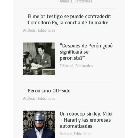
Análisis
,
Editoriales
El mejor testigo se puede contradecir:
Comodoro Py, la concha de tu madre
Análisis
,
Editoriales
“Después de Perón ¿qué
significará ser
peronista?”
Editorial
,
Editoriales
Peronismo Off-Side
Análisis
,
Editoriales
Un robocop sin ley: Milei
– Harari y las empresas
automatizadas
Debate
,
Editoriales