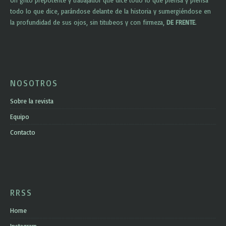
Un grito prepotente y trabajador que dice todo lo que piensa y piensa
todo lo que dice, parándose delante de la historia y sumergiéndose en
la profundidad de sus ojos, sin titubeos y con firmeza,
DE FRENTE
.
NOSOTROS
Sobre la revista
Equipo
Contacto
RRSS
Home