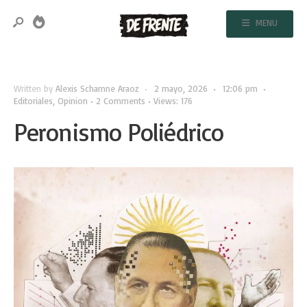
MENU
Written by
Alexis Schamne Araoz
•
2 mayo, 2026
•
12:06 pm
•
Editoriales
,
Opinion
• 2 Comments
•
Views: 176
Peronismo Poliédrico