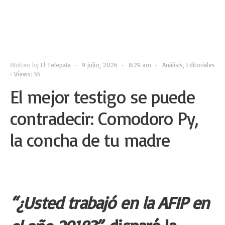
Written by
El Telepata
•
9 julio, 2026
•
8:29 am
•
Análisis
,
Editoriales
•
Views: 55
El mejor testigo se puede
contradecir: Comodoro Py,
la concha de tu madre
“¿Usted trabajó en la AFIP en