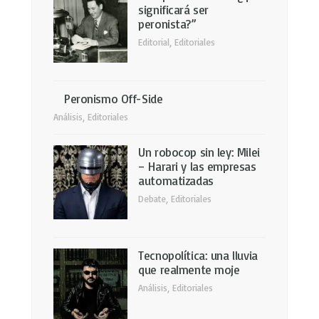
significará ser
peronista?”
Editorial
,
Editoriales
Peronismo Off-Side
Análisis
,
Editoriales
Un robocop sin ley: Milei
– Harari y las empresas
automatizadas
Debate
,
Editoriales
Tecnopolítica: una lluvia
que realmente moje
Análisis
,
Editoriales