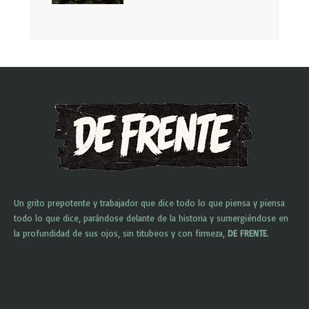
Un grito prepotente y trabajador que dice todo lo que piensa y piensa
todo lo que dice, parándose delante de la historia y sumergiéndose en
la profundidad de sus ojos, sin titubeos y con firmeza,
DE FRENTE
.