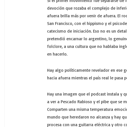
Si el primer movimiento fue separarse de l
devoción que rozaba el complejo de inferi
afuera brilla más por venir de afuera. El r
San Francisco, con el hippismo y el psico
catecismo de iniciación. Eso no es un det
pretendió encarnar lo argentino, lo genuino
folclore, a una cultura que no hablaba ingl
en hacerlo.
Hay algo políticamente revelador en ese g
hacia afuera mientras el país real le pasa p
Hay una imagen que el podcast instala y qu
a ver a Pescado Rabioso y el pibe que se m
Comparten una misma temperatura emocion
mundo que heredaron no alcanza y hay que 
procesa con una guitarra eléctrica y otro c