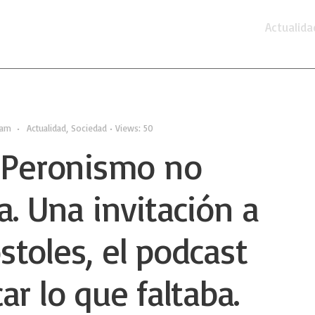
Actualida
 am
•
Actualidad
,
Sociedad
•
Views: 50
l Peronismo no
a. Una invitación a
toles, el podcast
ar lo que faltaba.