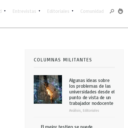
d
Entrevistas
Editoriales
Comunidad
COLUMNAS MILITANTES
Algunas ideas sobre
los problemas de las
universidades desde el
punto de vista de un
trabajador nodocente
Análisis
,
Editoriales
El mejor testigo se puede