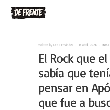
Written by
Leo Fernández
•
15 abril, 2026
•
10:53
El Rock que e
sabía que tení
pensar en Após
que fue a busc