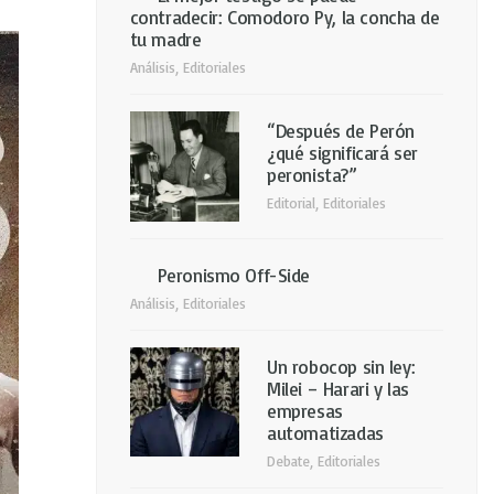
contradecir: Comodoro Py, la concha de
tu madre
Análisis
,
Editoriales
“Después de Perón
¿qué significará ser
peronista?”
Editorial
,
Editoriales
Peronismo Off-Side
Análisis
,
Editoriales
Un robocop sin ley:
Milei – Harari y las
empresas
automatizadas
Debate
,
Editoriales