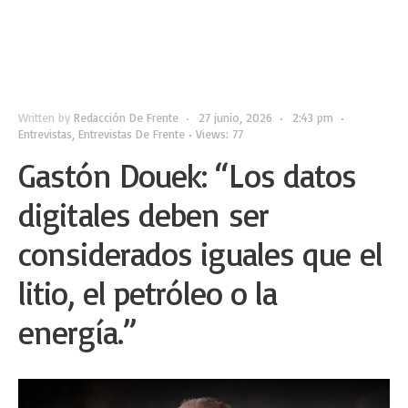
Written by
Redacción De Frente
•
27 junio, 2026
•
2:43 pm
•
Entrevistas
,
Entrevistas De Frente
•
Views: 77
Gastón Douek: “Los datos
digitales deben ser
considerados iguales que el
litio, el petróleo o la
energía.”