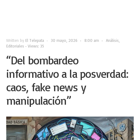
Written by
El Telepata
•
30 mayo, 2026
•
8:00 am
•
Análisis
,
Editoriales
•
Views: 35
“Del bombardeo
informativo a la posverdad:
caos, fake news y
manipulación”