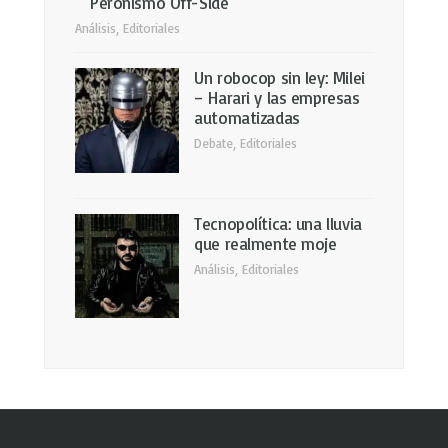
Peronismo Off-Side
Análisis
,
Editoriales
Un robocop sin ley: Milei
– Harari y las empresas
automatizadas
Debate
,
Editoriales
Tecnopolítica: una lluvia
que realmente moje
Análisis
,
Editoriales