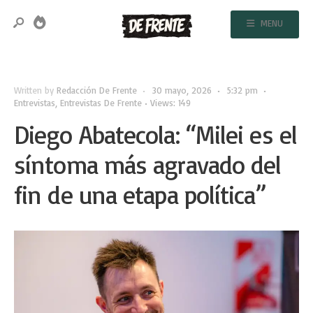
MENU
Written by
Redacción De Frente
•
30 mayo, 2026
•
5:32 pm
•
Entrevistas
,
Entrevistas De Frente
•
Views: 149
Diego Abatecola: “Milei es el
síntoma más agravado del
fin de una etapa política”